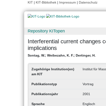
KIT
|
KIT-Bibliothek
|
Impressum
|
Datenschutz
Repository KITopen
Interferential current changes c
implications
Sontag, W.
;
Weibezahn, K. F.
;
Dertinger, H.
Zugehörige Institution(en)
Institut für Ma
am KIT
Publikationstyp
Vortrag
Publikationsjahr
2001
Sprache
Englisch