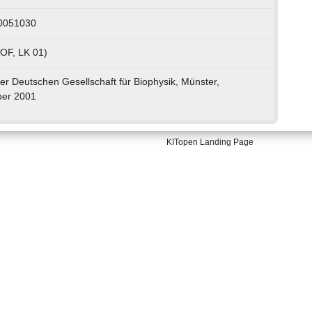
30051030
POF, LK 01)
r Deutschen Gesellschaft für Biophysik, Münster,
ber 2001
KITopen Landing Page