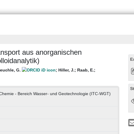
ansport aus anorganischen
oidanalytik)
E
euchle, G.
;
Hiller, J.
;
Raab, E.
;
S
he Chemie - Bereich Wasser- und Geotechnologie (ITC-WGT)