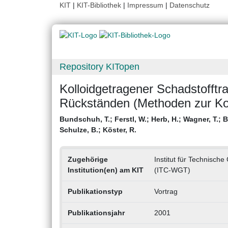
KIT
|
KIT-Bibliothek
|
Impressum
|
Datenschutz
Repository KITopen
Kolloidgetragener Schadstofftr
Rückständen (Methoden zur Koll
Bundschuh, T.
;
Ferstl, W.
;
Herb, H.
;
Wagner, T.
;
B
Schulze, B.
;
Köster, R.
Zugehörige
Institut für Technisc
Institution(en) am KIT
(ITC-WGT)
Publikationstyp
Vortrag
Publikationsjahr
2001