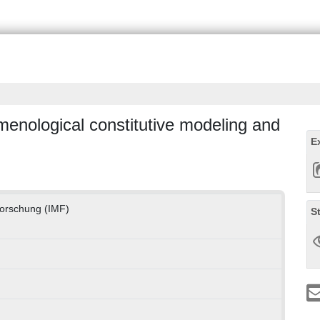
enological constitutive modeling and
E
lforschung (IMF)
S