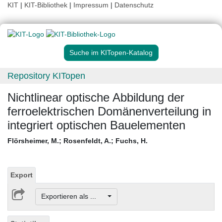
KIT
|
KIT-Bibliothek
|
Impressum
|
Datenschutz
Suche im KITopen-Katalog
Repository KITopen
Nichtlinear optische Abbildung der
ferroelektrischen Domänenverteilung in
integriert optischen Bauelementen
Flörsheimer, M.
;
Rosenfeldt, A.
;
Fuchs, H.
Export
Exportieren als ...