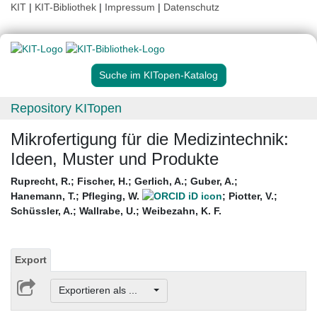
KIT
|
KIT-Bibliothek
|
Impressum
|
Datenschutz
Suche im KITopen-Katalog
Repository KITopen
Mikrofertigung für die Medizintechnik:
Ideen, Muster und Produkte
Ruprecht, R.
;
Fischer, H.
;
Gerlich, A.
;
Guber, A.
;
Hanemann, T.
;
Pfleging, W.
;
Piotter, V.
;
Schüssler, A.
;
Wallrabe, U.
;
Weibezahn, K. F.
Export
Exportieren als ...