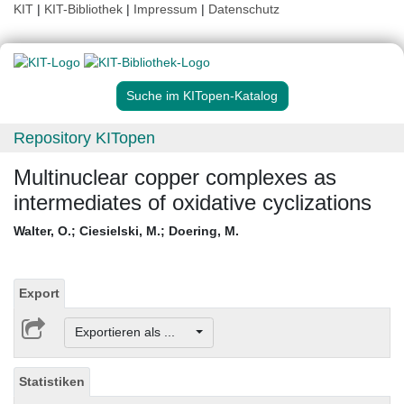
KIT
|
KIT-Bibliothek
|
Impressum
|
Datenschutz
Suche im KITopen-Katalog
Repository KITopen
Multinuclear copper complexes as
intermediates of oxidative cyclizations
Walter, O.
;
Ciesielski, M.
;
Doering, M.
Export
Exportieren als ...
Statistiken