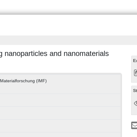
g nanoparticles and nanomaterials
E
r Materialforschung (IMF)
S