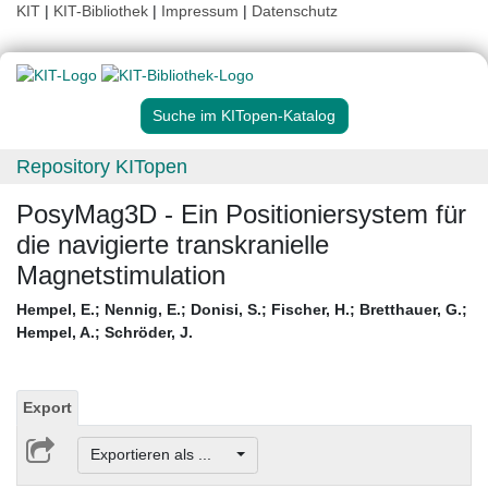
KIT
|
KIT-Bibliothek
|
Impressum
|
Datenschutz
Suche im KITopen-Katalog
Repository KITopen
PosyMag3D - Ein Positioniersystem für
die navigierte transkranielle
Magnetstimulation
Hempel, E.
;
Nennig, E.
;
Donisi, S.
;
Fischer, H.
;
Bretthauer, G.
;
Hempel, A.
;
Schröder, J.
Export
Exportieren als ...