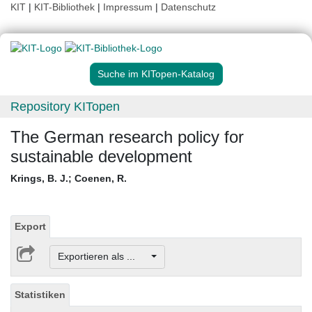
KIT
|
KIT-Bibliothek
|
Impressum
|
Datenschutz
Suche im KITopen-Katalog
Repository KITopen
The German research policy for
sustainable development
Krings, B. J.
;
Coenen, R.
Export
Exportieren als ...
Statistiken