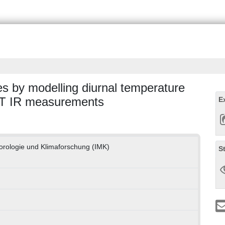
es by modelling diurnal temperature
T IR measurements
E
teorologie und Klimaforschung (IMK)
S