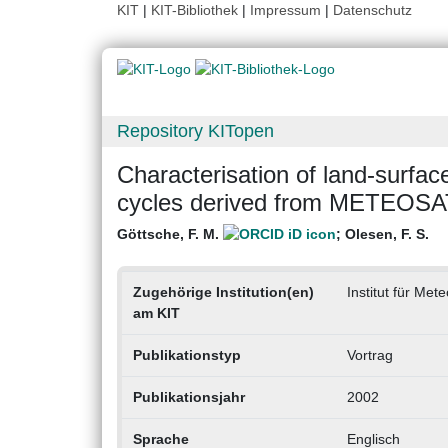
KIT
|
KIT-Bibliothek
|
Impressum
|
Datenschutz
Repository KITopen
Characterisation of land-surfac
cycles derived from METEOSA
Göttsche, F. M.
;
Olesen, F. S.
Zugehörige Institution(en)
Institut für Me
am KIT
Publikationstyp
Vortrag
Publikationsjahr
2002
Sprache
Englisch