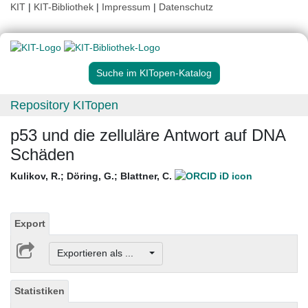
KIT
|
KIT-Bibliothek
|
Impressum
|
Datenschutz
Suche im KITopen-Katalog
Repository KITopen
p53 und die zelluläre Antwort auf DNA
Schäden
Kulikov, R.
;
Döring, G.
;
Blattner, C.
Export
Exportieren als ...
Statistiken