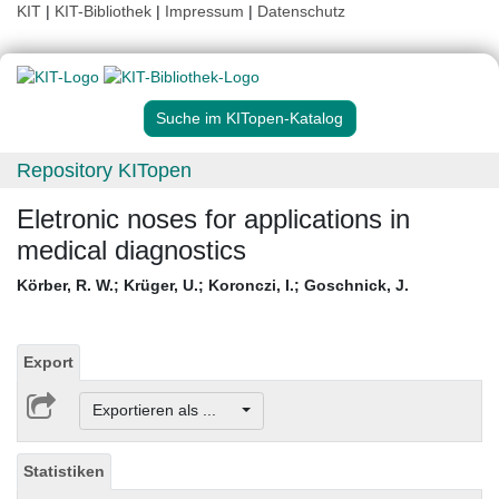
KIT
|
KIT-Bibliothek
|
Impressum
|
Datenschutz
Suche im KITopen-Katalog
Repository KITopen
Eletronic noses for applications in
medical diagnostics
Körber, R. W.
;
Krüger, U.
;
Koronczi, I.
;
Goschnick, J.
Export
Exportieren als ...
Statistiken