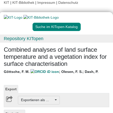
KIT
|
KIT-Bibliothek
|
Impressum
|
Datenschutz
Suche im KITopen-Katalog
Repository KITopen
Combined analyses of land surface
temperature and a vegetation index for
surface characterisation
Göttsche, F. M.
;
Olesen, F. S.
;
Dash, P.
Export
Exportieren als ...