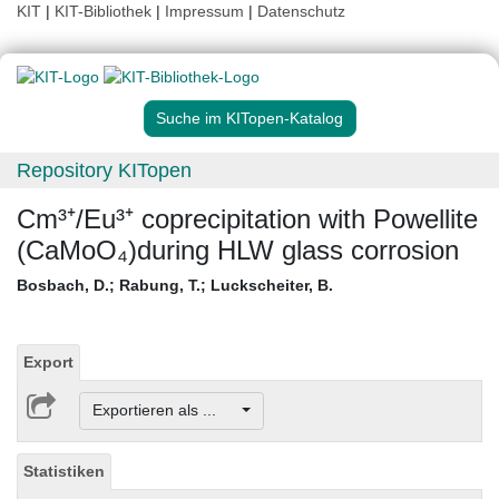
KIT
|
KIT-Bibliothek
|
Impressum
|
Datenschutz
Suche im KITopen-Katalog
Repository KITopen
Cm³⁺/Eu³⁺ coprecipitation with Powellite
(CaMoO₄)during HLW glass corrosion
Bosbach, D.
;
Rabung, T.
;
Luckscheiter, B.
Export
Exportieren als ...
Statistiken