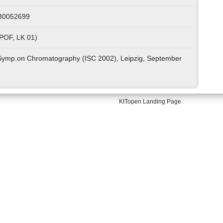
230052699
 POF, LK 01)
.Symp.on Chromatography (ISC 2002), Leipzig, September
KITopen Landing Page