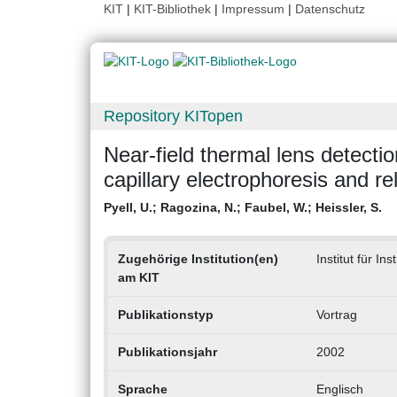
KIT
|
KIT-Bibliothek
|
Impressum
|
Datenschutz
Repository KITopen
Near-field thermal lens detectio
capillary electrophoresis and r
Pyell, U.
;
Ragozina, N.
;
Faubel, W.
;
Heissler, S.
Zugehörige Institution(en)
Institut für In
am KIT
Publikationstyp
Vortrag
Publikationsjahr
2002
Sprache
Englisch