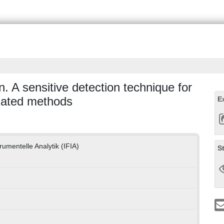
n. A sensitive detection technique for
elated methods
E
strumentelle Analytik (IFIA)
S