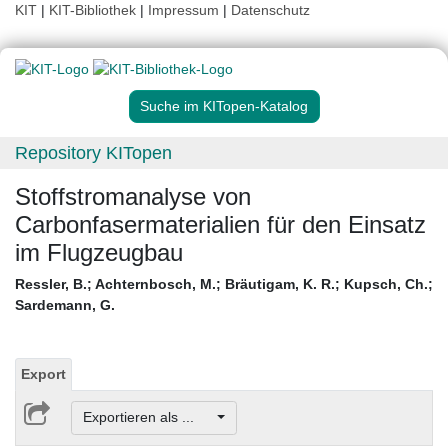
KIT
|
KIT-Bibliothek
|
Impressum
|
Datenschutz
Suche im KITopen-Katalog
Repository KITopen
Stoffstromanalyse von
Carbonfasermaterialien für den Einsatz
im Flugzeugbau
Ressler, B.
;
Achternbosch, M.
;
Bräutigam, K. R.
;
Kupsch, Ch.
;
Sardemann, G.
Export
Exportieren als ...