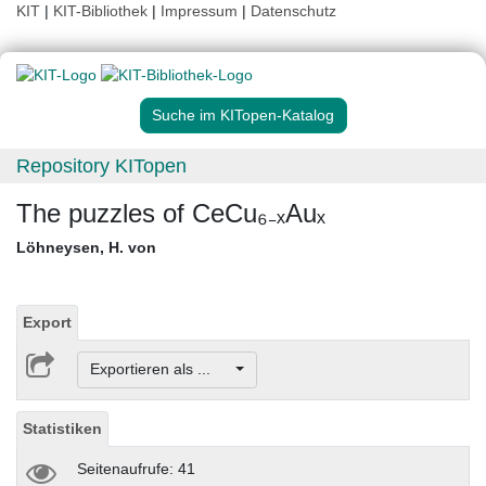
KIT
|
KIT-Bibliothek
|
Impressum
|
Datenschutz
Suche im KITopen-Katalog
Repository KITopen
The puzzles of CeCu₆₋ₓAuₓ
Löhneysen, H. von
Export
Exportieren als ...
Statistiken
Seitenaufrufe: 41