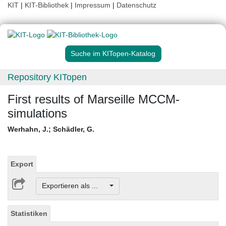
KIT
|
KIT-Bibliothek
|
Impressum
|
Datenschutz
Suche im KITopen-Katalog
Repository KITopen
First results of Marseille MCCM-
simulations
Werhahn, J.
;
Schädler, G.
Export
Exportieren als ...
Statistiken