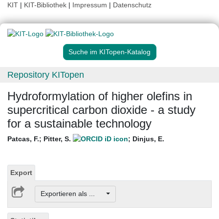
KIT
|
KIT-Bibliothek
|
Impressum
|
Datenschutz
Suche im KITopen-Katalog
Repository KITopen
Hydroformylation of higher olefins in
supercritical carbon dioxide - a study
for a sustainable technology
Patcas, F.
;
Pitter, S.
;
Dinjus, E.
Export
Exportieren als ...