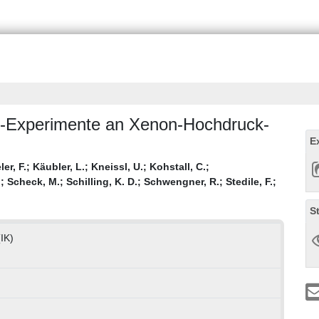
z-Experimente an Xenon-Hochdruck-
E
er, F.
;
Käubler, L.
;
Kneissl, U.
;
Kohstall, C.
;
.
;
Scheck, M.
;
Schilling, K. D.
;
Schwengner, R.
;
Stedile, F.
;
S
(IK)