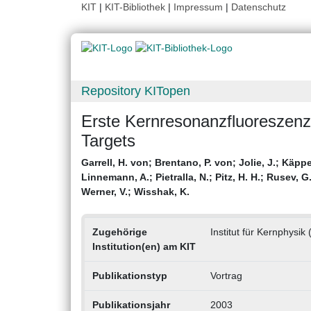
KIT
|
KIT-Bibliothek
|
Impressum
|
Datenschutz
Repository KITopen
Erste Kernresonanzfluoreszen
Targets
Garrell, H. von
;
Brentano, P. von
;
Jolie, J.
;
Käppel
Linnemann, A.
;
Pietralla, N.
;
Pitz, H. H.
;
Rusev, G
Werner, V.
;
Wisshak, K.
Zugehörige
Institut für Kernphysik 
Institution(en) am KIT
Publikationstyp
Vortrag
Publikationsjahr
2003