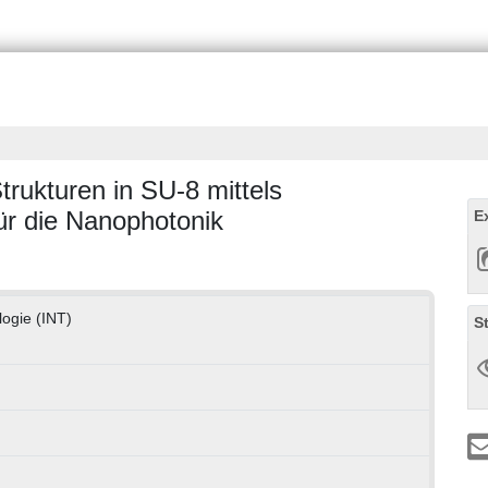
trukturen in SU-8 mittels
ür die Nanophotonik
E
logie (INT)
S