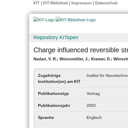
KIT
|
KIT-Bibliothek
|
Impressum
|
Datenschutz
Repository KITopen
Charge influenced reversible st
Nadari, V. R.
;
Weissmüller, J.
;
Kramer, D.
;
Würsch
Zugehörige
Institut für Nanotechno
Institution(en) am KIT
Publikationstyp
Vortrag
Publikationsjahr
2003
Sprache
Englisch