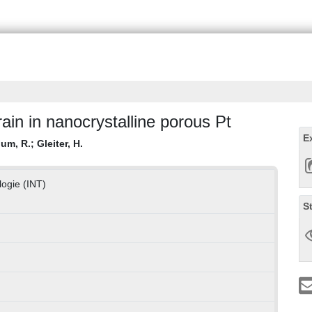
rain in nanocrystalline porous Pt
E
um, R.
;
Gleiter, H.
logie (INT)
S