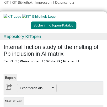
KIT
|
KIT-Bibliothek
|
Impressum
|
Datenschutz
Suche im KITopen-Katalog
Repository KITopen
Internal friction study of the melting of
Pb inclusion in Al matrix
Fei, G. T.
;
Weissmüller, J.
;
Wilde, G.
;
Rösner, H.
Export
Exportieren als ...
Statistiken