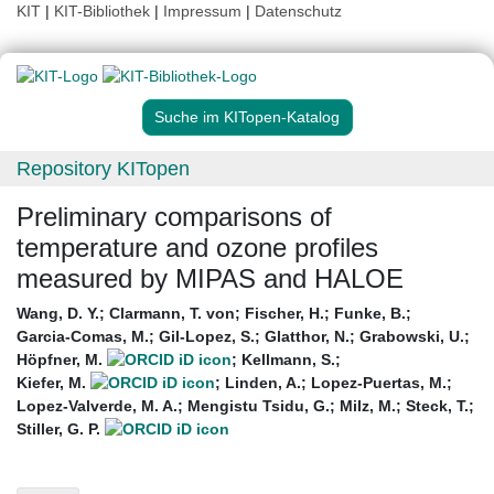
KIT
|
KIT-Bibliothek
|
Impressum
|
Datenschutz
Suche im KITopen-Katalog
Repository KITopen
Preliminary comparisons of
temperature and ozone profiles
measured by MIPAS and HALOE
Wang, D. Y.
;
Clarmann, T. von
;
Fischer, H.
;
Funke, B.
;
Garcia-Comas, M.
;
Gil-Lopez, S.
;
Glatthor, N.
;
Grabowski, U.
;
Höpfner, M.
;
Kellmann, S.
;
Kiefer, M.
;
Linden, A.
;
Lopez-Puertas, M.
;
Lopez-Valverde, M. A.
;
Mengistu Tsidu, G.
;
Milz, M.
;
Steck, T.
;
Stiller, G. P.