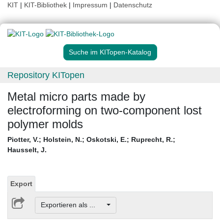
KIT
|
KIT-Bibliothek
|
Impressum
|
Datenschutz
Suche im KITopen-Katalog
Repository KITopen
Metal micro parts made by
electroforming on two-component lost
polymer molds
Piotter, V.
;
Holstein, N.
;
Oskotski, E.
;
Ruprecht, R.
;
Hausselt, J.
Export
Exportieren als ...