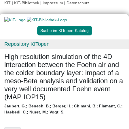
KIT
|
KIT-Bibliothek
|
Impressum
|
Datenschutz
Suche im KITopen-Katalog
Repository KITopen
High resolution simulation of the 4D
interaction between the Foehn air and
the colder boundary layer: impact of a
meso-Beta analysis and validation on a
very well documented Foehn event
(MAP IOP15)
Jaubert, G.
;
Benech, B.
;
Berger, H.
;
Chimani, B.
;
Flamant, C.
;
Haeberli, C.
;
Nuret, M.
;
Vogt, S.