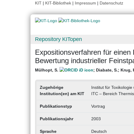
KIT
|
KIT-Bibliothek
|
Impressum
|
Datenschutz
Repository KITopen
Expositionsverfahren für einen
Bewertung industrieller Feinstp
Mülhopt, S.
;
Diabate, S.
;
Krug, H
Zugehörige
Institut für Toxikologi
Institution(en) am KIT
ITC – Bereich Thermis
Publikationstyp
Vortrag
Publikationsjahr
2003
Sprache
Deutsch