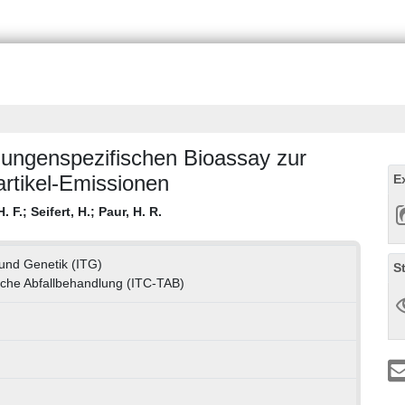
 lungenspezifischen Bioassay zur
artikel-Emissionen
E
. F.
;
Seifert, H.
;
Paur, H. R.
e und Genetik (ITG)
S
che Abfallbehandlung (ITC-TAB)