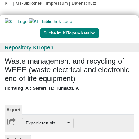
KIT
|
KIT-Bibliothek
|
Impressum
|
Datenschutz
Suche im KITopen-Katalog
Repository KITopen
Waste management and recycling of
WEEE (waste electrical and electronic
end of life equipment)
Hornung, A.
;
Seifert, H.
;
Tumiatti, V.
Export
Exportieren als ...