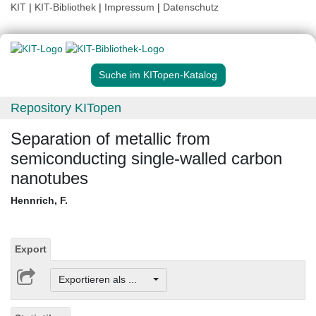
KIT
|
KIT-Bibliothek
|
Impressum
|
Datenschutz
Suche im KITopen-Katalog
Repository KITopen
Separation of metallic from
semiconducting single-walled carbon
nanotubes
Hennrich, F.
Export
Exportieren als ...