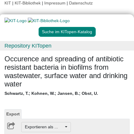
KIT
|
KIT-Bibliothek
|
Impressum
|
Datenschutz
Suche im KITopen-Katalog
Repository KITopen
Occurence and spreading of antibiotic
resistant bacteria in biofilms from
wastewater, surface water and drinking
water
Schwartz, T.
;
Kohnen, W.
;
Jansen, B.
;
Obst, U.
Export
Exportieren als ...