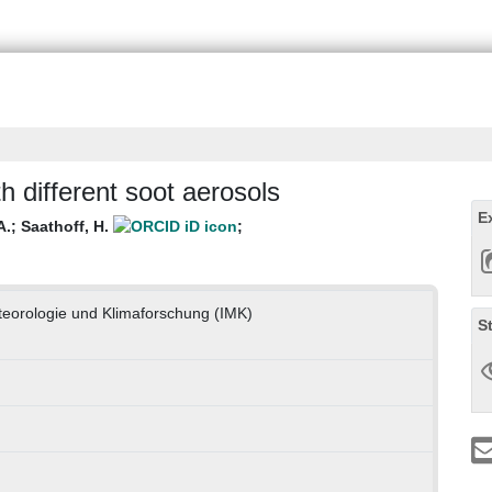
h different soot aerosols
E
A.
;
Saathoff, H.
;
eteorologie und Klimaforschung (IMK)
S