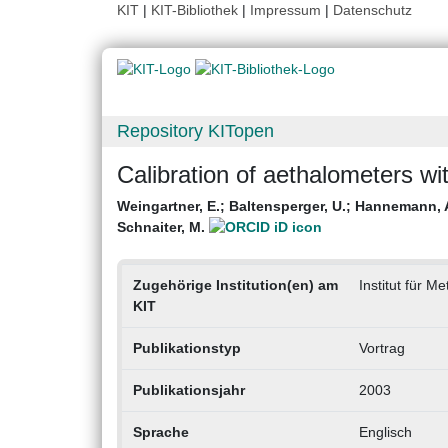
KIT
|
KIT-Bibliothek
|
Impressum
|
Datenschutz
Repository KITopen
Calibration of aethalometers wit
Weingartner, E.
;
Baltensperger, U.
;
Hannemann, 
Schnaiter, M.
Zugehörige Institution(en) am
Institut für M
KIT
Publikationstyp
Vortrag
Publikationsjahr
2003
Sprache
Englisch