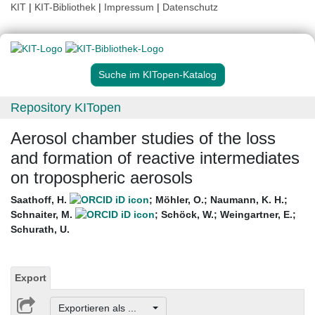
KIT
|
KIT-Bibliothek
|
Impressum
|
Datenschutz
Suche im KITopen-Katalog
Repository KITopen
Aerosol chamber studies of the loss
and formation of reactive intermediates
on tropospheric aerosols
Saathoff, H.
;
Möhler, O.
;
Naumann, K. H.
;
Schnaiter, M.
;
Schöck, W.
;
Weingartner, E.
;
Schurath, U.
Export
Exportieren als ...