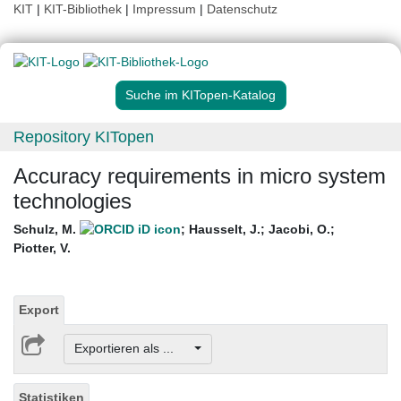
KIT
|
KIT-Bibliothek
|
Impressum
|
Datenschutz
Suche im KITopen-Katalog
Repository KITopen
Accuracy requirements in micro system
technologies
Schulz, M.
;
Hausselt, J.
;
Jacobi, O.
;
Piotter, V.
Export
Exportieren als ...
Statistiken