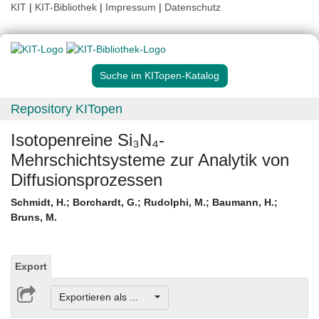
KIT
|
KIT-Bibliothek
|
Impressum
|
Datenschutz
Suche im KITopen-Katalog
Repository KITopen
Isotopenreine Si₃N₄-
Mehrschichtsysteme zur Analytik von
Diffusionsprozessen
Schmidt, H.
;
Borchardt, G.
;
Rudolphi, M.
;
Baumann, H.
;
Bruns, M.
Export
Exportieren als ...