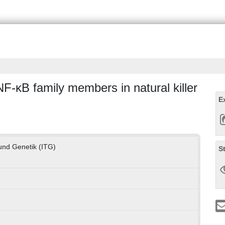
NF-κB family members in natural killer
E
e und Genetik (ITG)
S