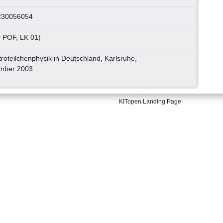
 230056054
r POF, LK 01)
oteilchenphysik in Deutschland, Karlsruhe,
ember 2003
KITopen Landing Page