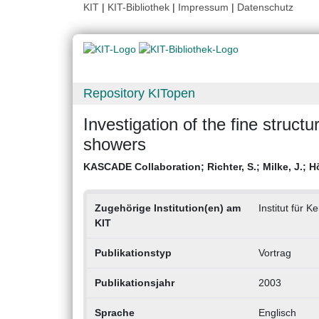
KIT
|
KIT-Bibliothek
|
Impressum
|
Datenschutz
Repository KITopen
Investigation of the fine structu
showers
KASCADE Collaboration
;
Richter, S.
;
Milke, J.
;
Hö
Zugehörige Institution(en) am
Institut für K
KIT
Publikationstyp
Vortrag
Publikationsjahr
2003
Sprache
Englisch