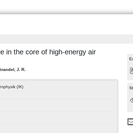
re in the core of high-energy air
E
randel, J. R.
ernphysik (IK)
S