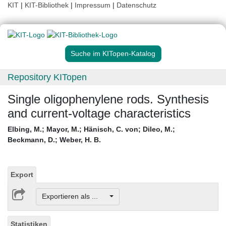
KIT
|
KIT-Bibliothek
|
Impressum
|
Datenschutz
Suche im KITopen-Katalog
Repository KITopen
Single oligophenylene rods. Synthesis
and current-voltage characteristics
Elbing, M.
;
Mayor, M.
;
Hänisch, C. von
;
Dileo, M.
;
Beckmann, D.
;
Weber, H. B.
Export
Exportieren als ...
Statistiken