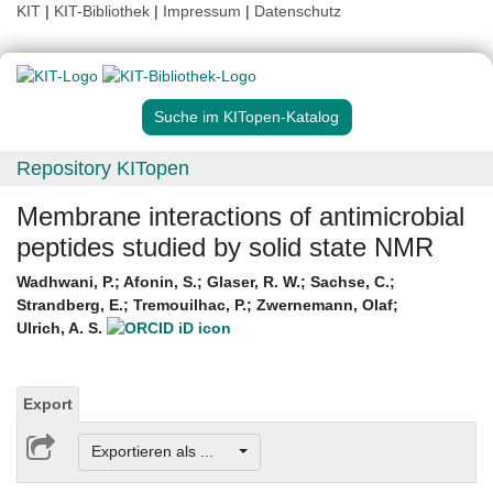
KIT
|
KIT-Bibliothek
|
Impressum
|
Datenschutz
Suche im KITopen-Katalog
Repository KITopen
Membrane interactions of antimicrobial
peptides studied by solid state NMR
Wadhwani, P.
;
Afonin, S.
;
Glaser, R. W.
;
Sachse, C.
;
Strandberg, E.
;
Tremouilhac, P.
;
Zwernemann, Olaf
;
Ulrich, A. S.
Export
Exportieren als ...