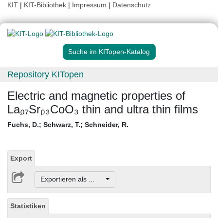
KIT
|
KIT-Bibliothek
|
Impressum
|
Datenschutz
Suche im KITopen-Katalog
Repository KITopen
Electric and magnetic properties of
La₀̣₇Sr₀̣₃CoO₃ thin and ultra thin films
Fuchs, D.
;
Schwarz, T.
;
Schneider, R.
Export
Exportieren als ...
Statistiken