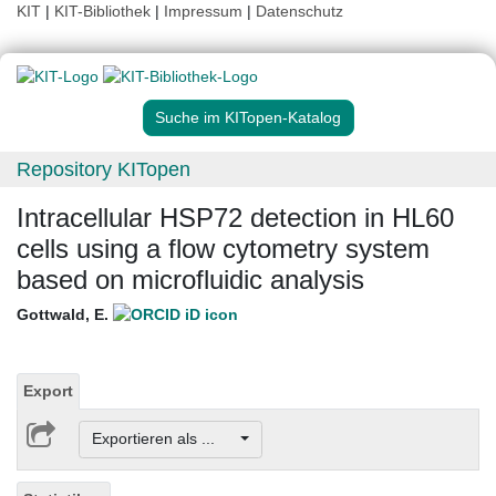
KIT
|
KIT-Bibliothek
|
Impressum
|
Datenschutz
Suche im KITopen-Katalog
Repository KITopen
Intracellular HSP72 detection in HL60
cells using a flow cytometry system
based on microfluidic analysis
Gottwald, E.
Export
Exportieren als ...