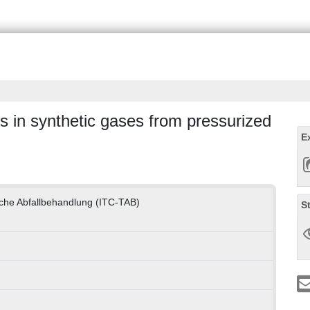
s in synthetic gases from pressurized
E
.
che Abfallbehandlung (ITC-TAB)
S