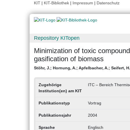
KIT
|
KIT-Bibliothek
|
Impressum
|
Datenschutz
Repository KITopen
Minimization of toxic compound
gasification of biomass
Stöhr, J.
;
Hornung, A.
;
Apfelbacher, A.
;
Seifert, H
Zugehörige
ITC – Bereich Thermis
Institution(en) am KIT
Publikationstyp
Vortrag
Publikationsjahr
2004
Sprache
Englisch