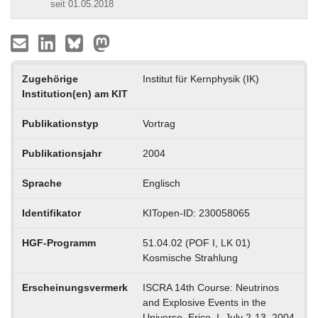
seit 01.05.2018
Zugehörige
Institut für Kernphysik (IK)
Institution(en) am KIT
Publikationstyp
Vortrag
Publikationsjahr
2004
Sprache
Englisch
Identifikator
KITopen-ID: 230058065
HGF-Programm
51.04.02 (POF I, LK 01)
Kosmische Strahlung
Erscheinungsvermerk
ISCRA 14th Course: Neutrinos
and Explosive Events in the
Universe, Erice, I, July 2-13, 2004