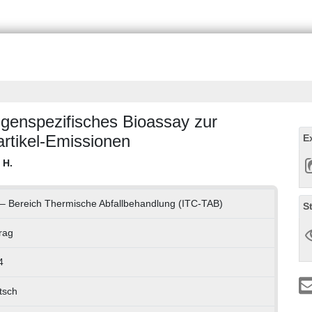
ungenspezifisches Bioassay zur
artikel-Emissionen
E
 H.
– Bereich Thermische Abfallbehandlung (ITC-TAB)
S
rag
4
tsch