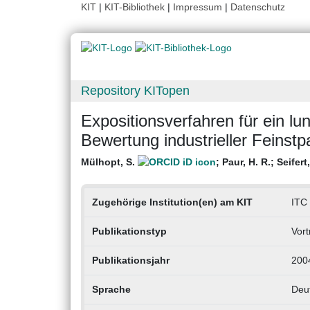
KIT
|
KIT-Bibliothek
|
Impressum
|
Datenschutz
Repository KITopen
Expositionsverfahren für ein l
Bewertung industrieller Feinstp
Mülhopt, S.
;
Paur, H. R.
;
Seifert,
Zugehörige Institution(en) am KIT
ITC 
Publikationstyp
Vort
Publikationsjahr
200
Sprache
Deu