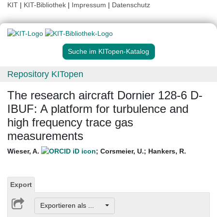
KIT
|
KIT-Bibliothek
|
Impressum
|
Datenschutz
Suche im KITopen-Katalog
Repository KITopen
The research aircraft Dornier 128-6 D-
IBUF: A platform for turbulence and
high frequency trace gas
measurements
Wieser, A.
;
Corsmeier, U.
;
Hankers, R.
Export
Exportieren als ...