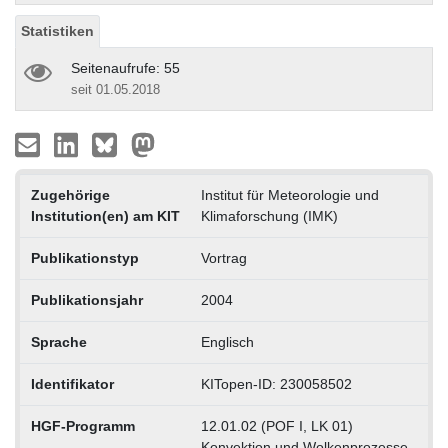
Statistiken
Seitenaufrufe: 55
seit 01.05.2018
Zugehörige
Institut für Meteorologie und
Institution(en) am KIT
Klimaforschung (IMK)
Publikationstyp
Vortrag
Publikationsjahr
2004
Sprache
Englisch
Identifikator
KITopen-ID: 230058502
HGF-Programm
12.01.02 (POF I, LK 01)
Konvektion und Wolkenprozesse