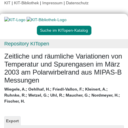
KIT
|
KIT-Bibliothek
|
Impressum
|
Datenschutz
Suche im KITopen-Katalog
Repository KITopen
Zeitliche und räumliche Variationen von
Temperatur und Spurengasen im März
2003 am Polarwirbelrand aus MIPAS-B
Messungen
Wiegele, A.
;
Oehlhaf, H.
;
Friedl-Vallon, F.
;
Kleinert, A.
;
Ruhnke, R.
;
Wetzel, G.
;
Uhl, R.
;
Maucher, G.
;
Nordmeyer, H.
;
Fischer, H.
Export