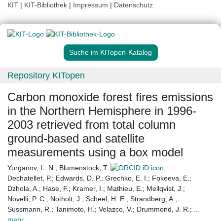
KIT
|
KIT-Bibliothek
|
Impressum
|
Datenschutz
Suche im KITopen-Katalog
Repository KITopen
Carbon monoxide forest fires emissions
in the Northern Hemisphere in 1996-
2003 retrieved from total column
ground-based and satellite
measurements using a box model
Yurganov, L. N.
;
Blumenstock, T.
;
Dechatellet, P.
;
Edwards, D. P.
;
Grechko, E. I.
;
Fokeeva, E.
;
Dzhola, A.
;
Hase, F.
;
Kramer, I.
;
Mathieu, E.
;
Mellqvist, J.
;
Novelli, P. C.
;
Notholt, J.
;
Scheel, H. E.
;
Strandberg, A.
;
Sussmann, R.
;
Tanimoto, H.
;
Velazco, V.
;
Drummond, J. R.
;
...
mehr