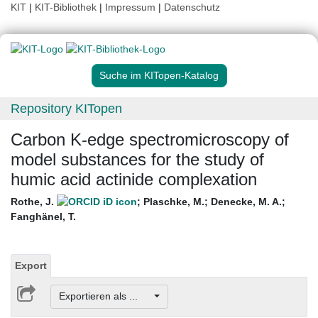
KIT
|
KIT-Bibliothek
|
Impressum
|
Datenschutz
Suche im KITopen-Katalog
Repository KITopen
Carbon K-edge spectromicroscopy of
model substances for the study of
humic acid actinide complexation
Rothe, J.
;
Plaschke, M.
;
Denecke, M. A.
;
Fanghänel, T.
Export
Exportieren als ...