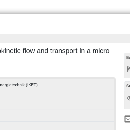
okinetic flow and transport in a micro
E
Energietechnik (IKET)
S