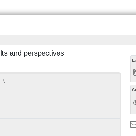
ults and perspectives
E
(IK)
S