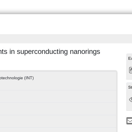
ents in superconducting nanorings
E
notechnologie (INT)
S