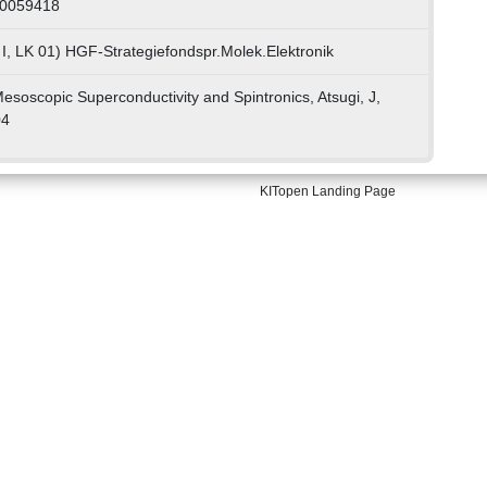
30059418
I, LK 01) HGF-Strategiefondspr.Molek.Elektronik
soscopic Superconductivity and Spintronics, Atsugi, J,
04
KITopen Landing Page