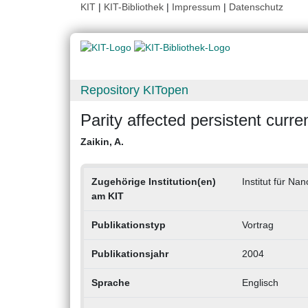
KIT
|
KIT-Bibliothek
|
Impressum
|
Datenschutz
Repository KITopen
Parity affected persistent curr
Zaikin, A.
Zugehörige Institution(en)
Institut für Na
am KIT
Publikationstyp
Vortrag
Publikationsjahr
2004
Sprache
Englisch